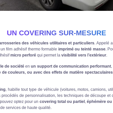
UN COVERING SUR-MESURE
rrosseries des véhicules utilitaires et particuliers
. Appelé 
e un film adhésif thermo formable
imprimé ou teinté masse
. Po
dhésif
micro perforé
qui permet la
visibilité vers l’extérieur
.
le de société
en
un support de communication performant
,
e de couleurs,
ou avec des effets de matière spectaculaire
ing
, habille tout type de véhicule (voitures, motos, camions, uti
es procédés de personnalisation, les techniques de découpe et
s pouvez optez pour un
covering total ou partiel
,
éphémère ou 
 de services de haute qualité.