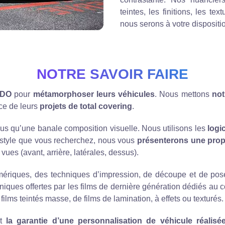
teintes, les finitions, les tex
nous serons à votre disposit
NOTRE SAVOIR FAIRE
DO
pour
métamorphoser leurs véhicules
. Nous mettons
not
ce de leurs
projets de total covering
.
lus qu’une banale composition visuelle. Nous utilisons les
logi
 le style que vous recherchez, nous vous
présenterons une prop
es (avant, arrière, latérales, dessus).
mériques, des techniques d’impression, de découpe et de pose,
hniques offertes par les films de dernière génération dédiés au 
 films teintés masse, de films de lamination, à effets ou texturés.
st
la garantie d’une personnalisation de véhicule réalisée