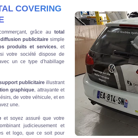
TAL COVERING
E
 commerçant, grâce au
total
iffusion publicitaire
simple
os produits et services
, et
 si votre société dispose de
 avec un ce type d'habillage
upport publicitaire
illustrant
tion graphique
, attrayante et
sirs, de votre véhicule, et en
avez une.
e
et soyez assuré que votre
mbinant judicieusement et
s et logo, que ce soit pour