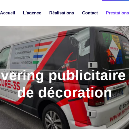
Accueil
L'agence
Réalisations
Contact
Prestations
vering publicitaire
de décoration