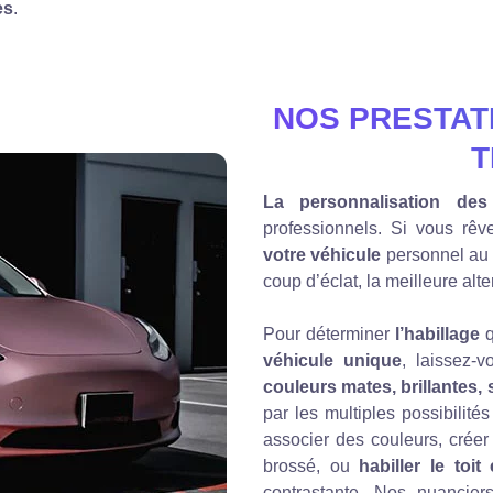
es
.
NOS PRESTAT
T
La personnalisation des
professionnels. Si vous rê
votre véhicule
personnel au g
coup d’éclat, la meilleure alte
Pour déterminer
l’habillage
q
véhicule unique
, laissez-
couleurs mates, brillantes, 
par les multiples possibilit
associer des couleurs, créer
brossé, ou
habiller le toi
contrastante. Nos nuanciers