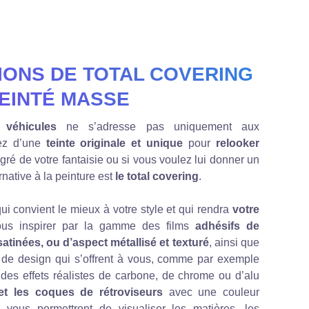
IONS DE TOTAL COVERING
EINTÉ MASSE
 véhicules
ne s’adresse pas uniquement aux
vez d’une
teinte originale et unique
pour
relooker
ré de votre fantaisie ou si vous voulez lui donner un
rnative à la peinture est
le total covering
.
ui convient le mieux à votre style et qui rendra
votre
vous inspirer par la gamme des films
adhésifs de
satinées, ou d’aspect métallisé et texturé
, ainsi que
és de design qui s’offrent à vous, comme par exemple
 des effets réalistes de carbone, de chrome ou d’alu
t et les coques de rétroviseurs
avec une couleur
 vous permettront de visualiser les matières, les